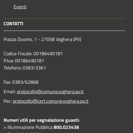
Eventi
CONTATTI
Piazza Duomo, 1 - 27058 Voghera (PV)
Codice Fiscale: 00186490181
P.Iva: 00186490181
Telefono:
0383/3361
Fax:
0383/62868
Email:
protocollo@comune.voghera.pv.it
Pec:
protocollo@cert.comune.voghera.pv.it
Numeri utili per segnalazione guasti:
> Illuminazione Pubblica
800.023438