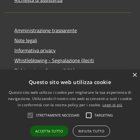
Richiesta di assistenza
Amministrazione trasparente
Note legali
Informativa privacy
Whistleblowing - Segnalazione illeciti
Dichiarazione di accessibilità
×
Obiettivi di acessibilità
Questo sito web utilizza cookie
Questo sito web utilizza i cookie per migliorare la tua esperienza di
navigazione. Utilizzando il nostro sito web acconsenti a tutti i cookie
in conformità con la nostra policy per i cookie.
Leggi di più
RSS
Copyright © 2026 • Comune di
STRETTAMENTE NECESSARI
TARGETING
Accessibilità
Voghera • Powered by
Privacy
Municipium
Accesso
•
ACCETTA TUTTO
RIFIUTA TUTTO
Cookie
redazione