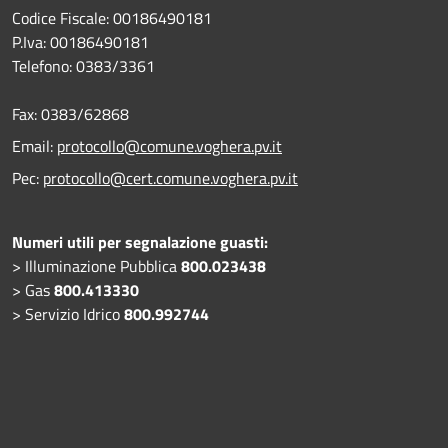
Codice Fiscale: 00186490181
P.Iva: 00186490181
Telefono:
0383/3361
Fax:
0383/62868
Email:
protocollo@comune.voghera.pv.it
Pec:
protocollo@cert.comune.voghera.pv.it
Numeri utili per segnalazione guasti:
> Illuminazione Pubblica
800.023438
> Gas
800.413330
> Servizio Idrico
800.992744