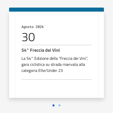
Agosto 2026
Sett
30
2
54° Freccia dei Vini
Aper
La 54° Edizione della “Freccia dei Vini”,
Perco
gara ciclistica su strada riservata alla
delle
categoria Elte/Under 23
della