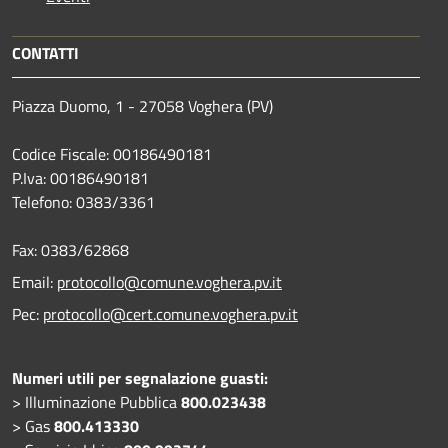
CONTATTI
Piazza Duomo, 1 - 27058 Voghera (PV)
Codice Fiscale: 00186490181
P.Iva: 00186490181
Telefono:
0383/3361
Fax:
0383/62868
Email:
protocollo@comune.voghera.pv.it
Pec:
protocollo@cert.comune.voghera.pv.it
Numeri utili per segnalazione guasti:
> Illuminazione Pubblica
800.023438
> Gas
800.413330