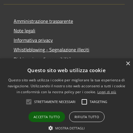
Amministrazione trasparente
Note legali
Informativa privacy
Whistleblowing - Segnalazione illeciti
Dichiarazione di accessibilità
×
Obiettivi di acessibilità
Questo sito web utilizza cookie
Questo sito web utilizza i cookie per migliorare la tua esperienza di
navigazione. Utilizzando il nostro sito web acconsenti a tutti i cookie
in conformità con la nostra policy per i cookie.
Leggi di più
RSS
Copyright © 2026 • Comune di
STRETTAMENTE NECESSARI
TARGETING
Accessibilità
Voghera • Powered by
Privacy
Municipium
Accesso
•
ACCETTA TUTTO
RIFIUTA TUTTO
Cookie
redazione
Mappa del sito
MOSTRA DETTAGLI