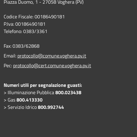
Piazza Duomo, 1 - 27058 Voghera (PV)
Codice Fiscale: 00186490181
P.Iva: 00186490181
Telefono:
0383/3361
Fax:
0383/62868
Email:
protocollo@comune.voghera.pv.it
Pec:
protocollo@cert.comune.voghera.pv.it
Numeri utili per segnalazione guasti:
> Illuminazione Pubblica
800.023438
> Gas
800.413330
> Servizio Idrico
800.992744