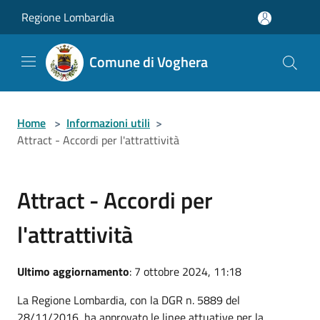
Salta al contenuto principale
Regione Lombardia
Comune di Voghera
Home
>
Informazioni utili
>
Attract - Accordi per l'attrattività
Attract - Accordi per
l'attrattività
Ultimo aggiornamento
: 7 ottobre 2024, 11:18
La Regione Lombardia, con la DGR n. 5889 del
28/11/2016, ha approvato le linee attuative per la