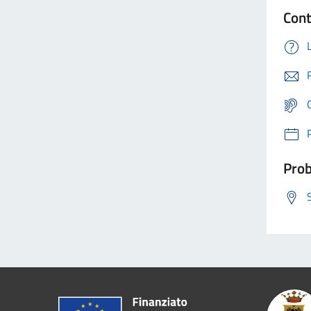
Cont
Prob