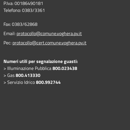
P.Iva: 00186490181
Telefono:
0383/3361
Fax:
0383/62868
Email:
protocollo@comune.voghera.pv.it
Pec:
protocollo@cert.comune.voghera.pv.it
Numeri utili per segnalazione guasti:
> Illuminazione Pubblica
800.023438
> Gas
800.413330
> Servizio Idrico
800.992744