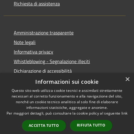
Richiesta di assistenza
Amministrazione trasparente
Note legali
Informativa privacy
Whistleblowing - Segnalazione illeciti
Dichiarazione di accessibilità
×
Obiettivi di acessibilità
Informazioni sui cookie
Questo sito web utilizza cookie tecnici e assimilati strettamente
necessari al corretto funzionamento e alla navigazione del sito,
nonché un cookie tecnico analitico al solo fine di elaborare
informazioni statistiche, aggregate e anonime.
RSS
Copyright © 2026 • Comune di
Per maggiori dettagli, può consultare la cookie policy al seguente
link
Accessibilità
Voghera • Powered by
Privacy
Municipium
Accesso
•
RIFIUTA TUTTO
ACCETTA TUTTO
Cookie
redazione