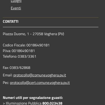
Luoghi
Eventi
CONTATTI
Piazza Duomo, 1 - 27058 Voghera (PV)
Codice Fiscale: 00186490181
P.Iva: 00186490181
Telefono:
0383/3361
Fax:
0383/62868
Email:
protocollo@comune.voghera.pv.it
Pec:
protocollo@cert.comune.voghera.pv.it
Numeri utili per segnalazione guasti:
> Illuminazione Pubblica
800.023438