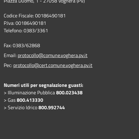
Piazza Duomo, 1 - 27058 Voghera (PV)
Codice Fiscale: 00186490181
P.Iva: 00186490181
Telefono:
0383/3361
Fax:
0383/62868
Email:
protocollo@comune.voghera.pv.it
Pec:
protocollo@cert.comune.voghera.pv.it
Numeri utili per segnalazione guasti:
> Illuminazione Pubblica
800.023438
> Gas
800.413330
> Servizio Idrico
800.992744