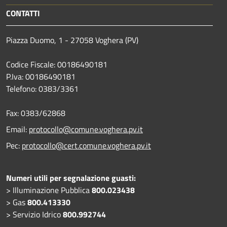
CONTATTI
Piazza Duomo, 1 - 27058 Voghera (PV)
Codice Fiscale: 00186490181
P.Iva: 00186490181
Telefono:
0383/3361
Fax:
0383/62868
Email:
protocollo@comune.voghera.pv.it
Pec:
protocollo@cert.comune.voghera.pv.it
Numeri utili per segnalazione guasti:
> Illuminazione Pubblica
800.023438
> Gas
800.413330
> Servizio Idrico
800.992744