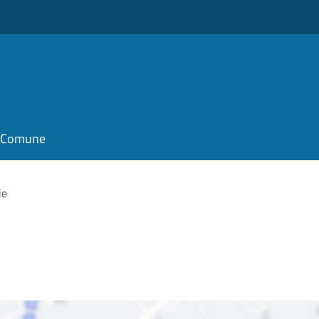
il Comune
ie