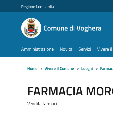
Salta al contenuto principale
Regione Lombardia
Comune di Voghera
Amministrazione
Novità
Servizi
Vivere 
Home
>
Vivere il Comune
>
Luoghi
>
Farmac
FARMACIA MOR
Vendita farmaci