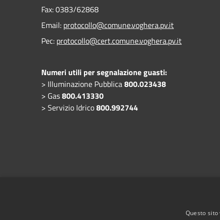
Fax:
0383/62868
Email:
protocollo@comune.voghera.pv.it
Pec:
protocollo@cert.comune.voghera.pv.it
Numeri utili per segnalazione guasti:
> Illuminazione Pubblica
800.023438
> Gas
800.413330
> Servizio Idrico
800.992744
Questo sito 