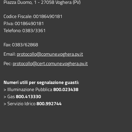
Piazza Duomo, 1 - 27058 Voghera (PV)
Codice Fiscale: 00186490181
P.Iva: 00186490181
Telefono:
0383/3361
Fax:
0383/62868
Email:
protocollo@comune.voghera.pv.it
Pec:
protocollo@cert.comune.voghera.pv.it
Numeri utili per segnalazione guasti:
> Illuminazione Pubblica
800.023438
> Gas
800.413330
> Servizio Idrico
800.992744