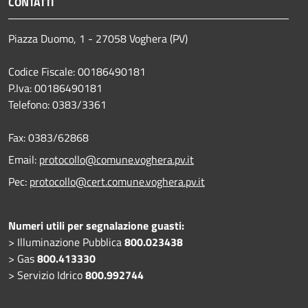
CONTATTI
Piazza Duomo, 1 - 27058 Voghera (PV)
Codice Fiscale: 00186490181
P.Iva: 00186490181
Telefono:
0383/3361
Fax:
0383/62868
Email:
protocollo@comune.voghera.pv.it
Pec:
protocollo@cert.comune.voghera.pv.it
Numeri utili per segnalazione guasti:
> Illuminazione Pubblica
800.023438
> Gas
800.413330
> Servizio Idrico
800.992744