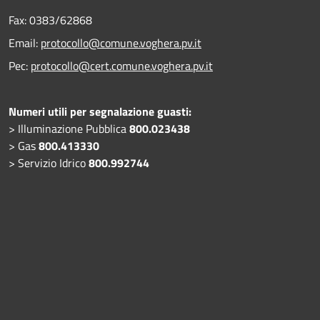
Fax:
0383/62868
Email:
protocollo@comune.voghera.pv.it
Pec:
protocollo@cert.comune.voghera.pv.it
Numeri utili per segnalazione guasti:
> Illuminazione Pubblica
800.023438
> Gas
800.413330
> Servizio Idrico
800.992744