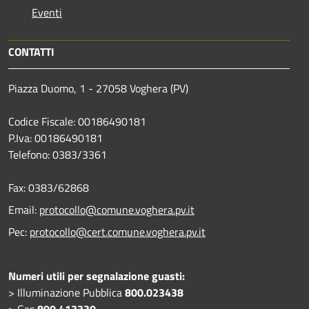
Eventi
CONTATTI
Piazza Duomo, 1 - 27058 Voghera (PV)
Codice Fiscale: 00186490181
P.Iva: 00186490181
Telefono:
0383/3361
Fax:
0383/62868
Email:
protocollo@comune.voghera.pv.it
Pec:
protocollo@cert.comune.voghera.pv.it
Numeri utili per segnalazione guasti:
> Illuminazione Pubblica
800.023438
> Gas
800.413330