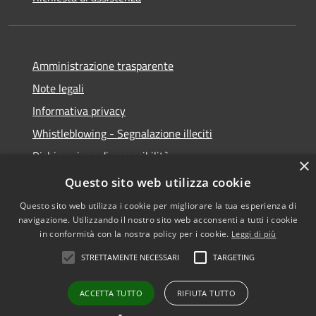
Amministrazione trasparente
Note legali
Informativa privacy
Whistleblowing - Segnalazione illeciti
Dichiarazione di accessibilità
×
Obiettivi di acessibilità
Questo sito web utilizza cookie
Questo sito web utilizza i cookie per migliorare la tua esperienza di
navigazione. Utilizzando il nostro sito web acconsenti a tutti i cookie
in conformità con la nostra policy per i cookie.
Leggi di più
RSS
Copyright © 2026 • Comune di
STRETTAMENTE NECESSARI
TARGETING
Accessibilità
Voghera • Powered by
Privacy
Municipium
Accesso
•
ACCETTA TUTTO
RIFIUTA TUTTO
Cookie
redazione