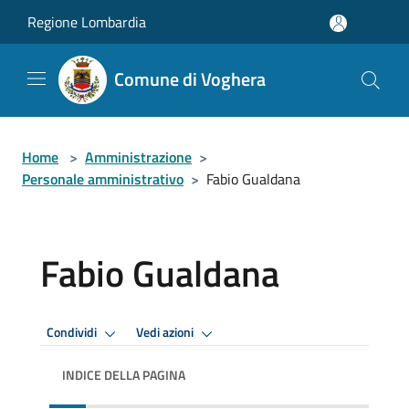
Salta al contenuto principale
Regione Lombardia
Comune di Voghera
Home
>
Amministrazione
>
Personale amministrativo
>
Fabio Gualdana
Fabio Gualdana
Condividi
Vedi azioni
INDICE DELLA PAGINA