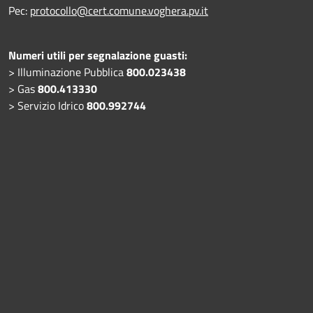
Pec:
protocollo@cert.comune.voghera.pv.it
Numeri utili per segnalazione guasti:
> Illuminazione Pubblica
800.023438
> Gas
800.413330
> Servizio Idrico
800.992744