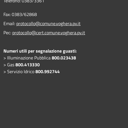
Telefono:
0383/3361
Fax:
0383/62868
Email:
protocollo@comune.voghera.pv.it
Pec:
protocollo@cert.comune.voghera.pv.it
Numeri utili per segnalazione guasti:
> Illuminazione Pubblica
800.023438
> Gas
800.413330
> Servizio Idrico
800.992744