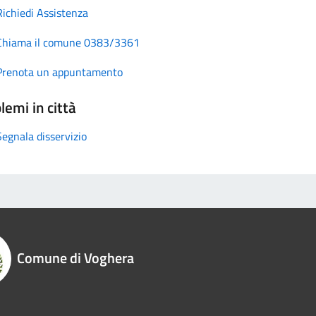
Richiedi Assistenza
Chiama il comune 0383/3361
Prenota un appuntamento
lemi in città
Segnala disservizio
Comune di Voghera