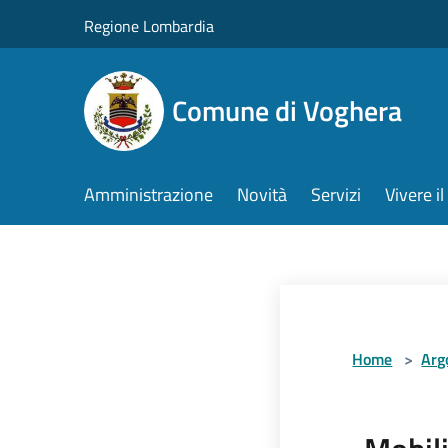
Salta al contenuto principale
Regione Lombardia
Comune di Voghera
Amministrazione
Novità
Servizi
Vivere 
Home
>
Arg