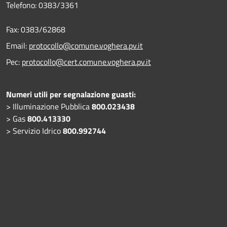
Telefono:
0383/3361
Fax:
0383/62868
Email:
protocollo@comune.voghera.pv.it
Pec:
protocollo@cert.comune.voghera.pv.it
Numeri utili per segnalazione guasti:
> Illuminazione Pubblica
800.023438
> Gas
800.413330
> Servizio Idrico
800.992744