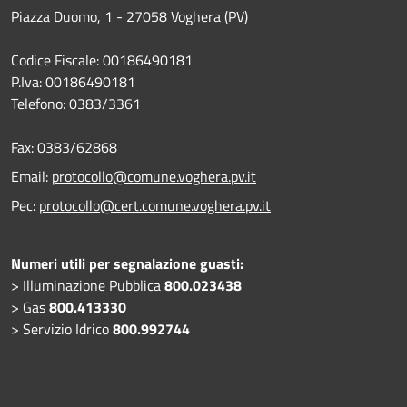
Piazza Duomo, 1 - 27058 Voghera (PV)
Codice Fiscale: 00186490181
P.Iva: 00186490181
Telefono:
0383/3361
Fax:
0383/62868
Email:
protocollo@comune.voghera.pv.it
Pec:
protocollo@cert.comune.voghera.pv.it
Numeri utili per segnalazione guasti:
> Illuminazione Pubblica
800.023438
> Gas
800.413330
> Servizio Idrico
800.992744