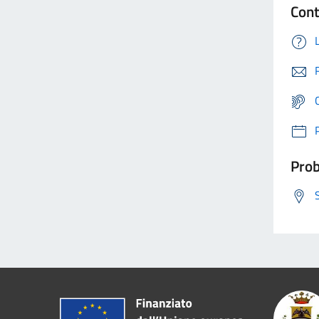
Cont
Prob