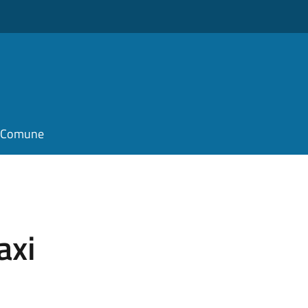
il Comune
i
axi