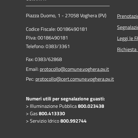
Piazza Duomo, 1 - 27058 Voghera (PV)
Prenotaz
Segnalazi
Codice Fiscale: 00186490181
P.Iva: 00186490181
Leggi le 
Telefono:
0383/3361
Richiesta 
Fax:
0383/62868
Email:
protocollo@comune.voghera.pv.it
Pec:
protocollo@cert.comune.voghera.pv.it
Numeri utili per segnalazione guasti:
> Illuminazione Pubblica
800.023438
> Gas
800.413330
> Servizio Idrico
800.992744