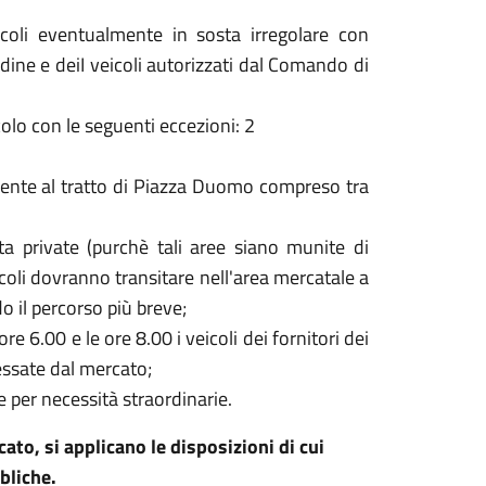
coli eventualmente in sosta irregolare con
rdine e deiI veicoli autorizzati dal Comando di
icolo con le seguenti eccezioni: 2
amente al tratto di Piazza Duomo compreso tra
sta private (purchè tali aree siano munite di
icoli dovranno transitare nell'area mercatale a
 il percorso più breve;
e 6.00 e le ore 8.00 i veicoli dei fornitori dei
ressate dal mercato;
e per necessità straordinarie.
rcato, si applicano le disposizioni di cui
bliche.