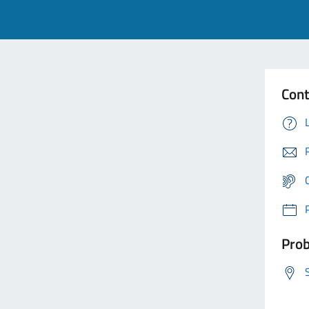
Cont
Prob