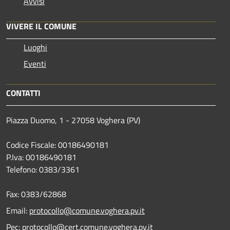
Avvisi
VIVERE IL COMUNE
Luoghi
Eventi
CONTATTI
Piazza Duomo, 1 - 27058 Voghera (PV)
Codice Fiscale: 00186490181
P.Iva: 00186490181
Telefono:
0383/3361
Fax:
0383/62868
Email:
protocollo@comune.voghera.pv.it
Pec:
protocollo@cert.comune.voghera.pv.it