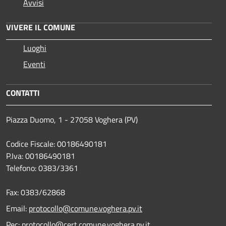
Avvisi
VIVERE IL COMUNE
Luoghi
Eventi
CONTATTI
Piazza Duomo, 1 - 27058 Voghera (PV)
Codice Fiscale: 00186490181
P.Iva: 00186490181
Telefono:
0383/3361
Fax:
0383/62868
Email:
protocollo@comune.voghera.pv.it
Pec:
protocollo@cert.comune.voghera.pv.it