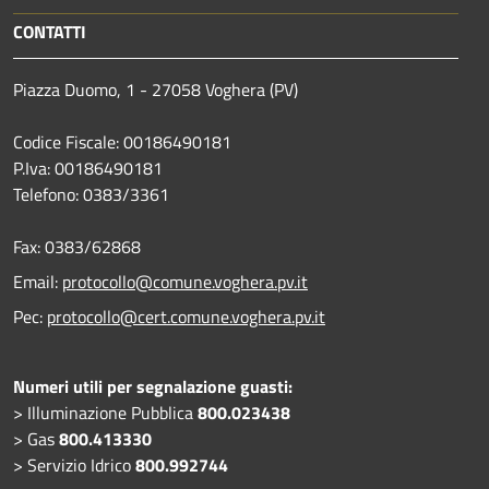
CONTATTI
Piazza Duomo, 1 - 27058 Voghera (PV)
Codice Fiscale: 00186490181
P.Iva: 00186490181
Telefono:
0383/3361
Fax:
0383/62868
Email:
protocollo@comune.voghera.pv.it
Pec:
protocollo@cert.comune.voghera.pv.it
Numeri utili per segnalazione guasti:
> Illuminazione Pubblica
800.023438
> Gas
800.413330
> Servizio Idrico
800.992744