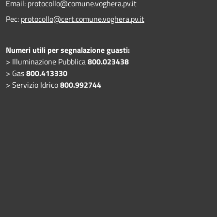
Email:
protocollo@comune.voghera.pv.it
Pec:
protocollo@cert.comune.voghera.pv.it
Numeri utili per segnalazione guasti:
> Illuminazione Pubblica
800.023438
> Gas
800.413330
> Servizio Idrico
800.992744