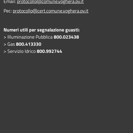
Email:
protocollo@comune.voghera.pv.it
Pec:
protocollo@cert.comune.voghera.pv.it
Numeri utili per segnalazione guasti:
> Illuminazione Pubblica
800.023438
> Gas
800.413330
> Servizio Idrico
800.992744