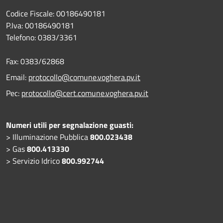
Codice Fiscale: 00186490181
P.Iva: 00186490181
Telefono:
0383/3361
Fax:
0383/62868
Email:
protocollo@comune.voghera.pv.it
Pec:
protocollo@cert.comune.voghera.pv.it
Numeri utili per segnalazione guasti:
> Illuminazione Pubblica
800.023438
> Gas
800.413330
> Servizio Idrico
800.992744