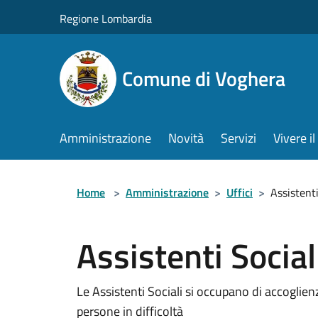
Salta al contenuto principale
Regione Lombardia
Comune di Voghera
Amministrazione
Novità
Servizi
Vivere 
Home
>
Amministrazione
>
Uffici
>
Assistenti
Assistenti Social
Le Assistenti Sociali si occupano di accoglienz
persone in difficoltà