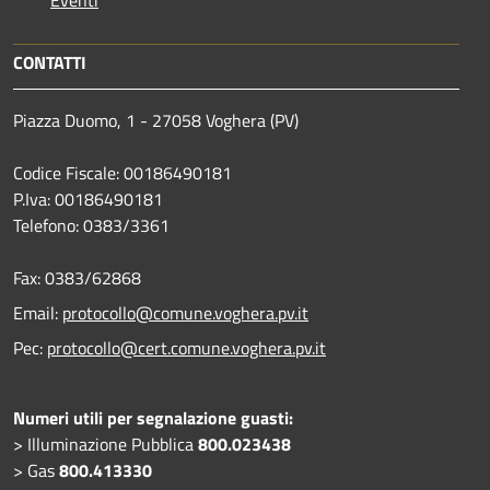
CONTATTI
Piazza Duomo, 1 - 27058 Voghera (PV)
Codice Fiscale: 00186490181
P.Iva: 00186490181
Telefono:
0383/3361
Fax:
0383/62868
Email:
protocollo@comune.voghera.pv.it
Pec:
protocollo@cert.comune.voghera.pv.it
Numeri utili per segnalazione guasti:
> Illuminazione Pubblica
800.023438
> Gas
800.413330