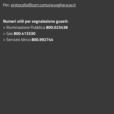
Pec:
protocollo@cert.comune.voghera.pv.it
Numeri utili per segnalazione guasti:
> Illuminazione Pubblica
800.023438
> Gas
800.413330
> Servizio Idrico
800.992744