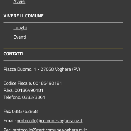
Avvisi
VIVERE IL COMUNE
Luoghi
Eventi
CONTATTI
Piazza Duomo, 1 - 27058 Voghera (PV)
Codice Fiscale: 00186490181
P.Iva: 00186490181
Telefono:
0383/3361
Fax:
0383/62868
Email:
protocollo@comune.voghera.pv.it
Pec:
protocollo@cert.comune.voghera.pv.it