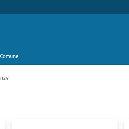
il Comune
i (24)