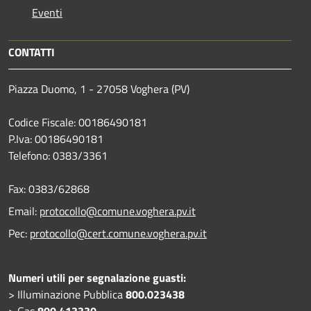
Eventi
CONTATTI
Piazza Duomo, 1 - 27058 Voghera (PV)
Codice Fiscale: 00186490181
P.Iva: 00186490181
Telefono:
0383/3361
Fax:
0383/62868
Email:
protocollo@comune.voghera.pv.it
Pec:
protocollo@cert.comune.voghera.pv.it
Numeri utili per segnalazione guasti:
> Illuminazione Pubblica
800.023438
> Gas
800.413330