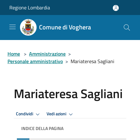
Salta al contenuto principale
Regione Lombardia
Comune di Voghera
Home
>
Amministrazione
>
Personale amministrativo
>
Mariateresa Sagliani
Mariateresa Sagliani
Condividi
Vedi azioni
INDICE DELLA PAGINA