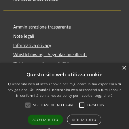
Amministrazione trasparente
Note legali
Informativa privacy
Whistleblowing - Segnalazione illeciti
Dichiarazione di accessibilità
×
Obiettivi di acessibilità
Questo sito web utilizza cookie
Questo sito web utilizza i cookie per migliorare la tua esperienza di
navigazione. Utilizzando il nostro sito web acconsenti a tutti i cookie
in conformità con la nostra policy per i cookie.
Leggi di più
RSS
Copyright © 2026 • Comune di
STRETTAMENTE NECESSARI
TARGETING
Accessibilità
Voghera • Powered by
Privacy
Municipium
Accesso
•
ACCETTA TUTTO
RIFIUTA TUTTO
Cookie
redazione