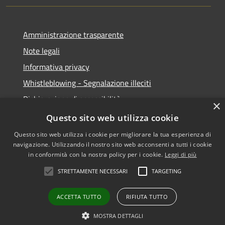
Amministrazione trasparente
Note legali
Informativa privacy
Whistleblowing - Segnalazione illeciti
Dichiarazione di accessibilità
×
Obiettivi di acessibilità
Questo sito web utilizza cookie
Questo sito web utilizza i cookie per migliorare la tua esperienza di
navigazione. Utilizzando il nostro sito web acconsenti a tutti i cookie
in conformità con la nostra policy per i cookie.
Leggi di più
RSS
Copyright © 2026 • Comune di
STRETTAMENTE NECESSARI
TARGETING
Accessibilità
Voghera • Powered by
Privacy
Municipium
Accesso
•
ACCETTA TUTTO
RIFIUTA TUTTO
Cookie
redazione
Mappa del sito
MOSTRA DETTAGLI