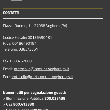
CONTATTI
Piazza Duomo, 1 - 27058 Voghera (PV)
Codice Fiscale: 00186490181
P.Iva: 00186490181
Telefono:
0383/3361
Fax:
0383/62868
Email:
protocollo@comune.voghera.pv.it
Pec:
protocollo@cert.comune.voghera.pv.it
Numeri utili per segnalazione guasti:
> Illuminazione Pubblica
800.023438
> Gas
800.413330
> Servizio Idrico
800.992744