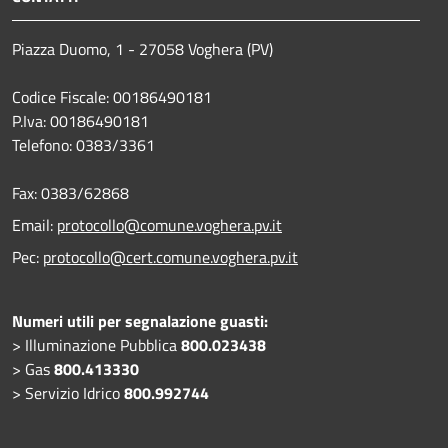
Piazza Duomo, 1 - 27058 Voghera (PV)
Codice Fiscale: 00186490181
P.Iva: 00186490181
Telefono:
0383/3361
Fax:
0383/62868
Email:
protocollo@comune.voghera.pv.it
Pec:
protocollo@cert.comune.voghera.pv.it
Numeri utili per segnalazione guasti:
> Illuminazione Pubblica
800.023438
> Gas
800.413330
> Servizio Idrico
800.992744