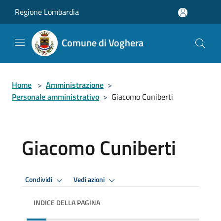
Salta al contenuto principale
Regione Lombardia
Comune di Voghera
Home
>
Amministrazione
>
Personale amministrativo
>
Giacomo Cuniberti
Giacomo Cuniberti
Condividi
Vedi azioni
INDICE DELLA PAGINA