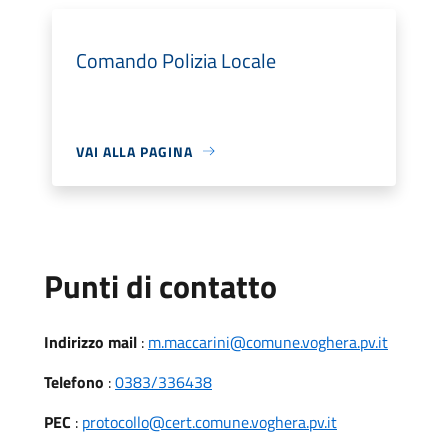
Comando Polizia Locale
VAI ALLA PAGINA
Punti di contatto
Indirizzo mail
:
m.maccarini@comune.voghera.pv.it
Telefono
:
0383/336438
PEC
:
protocollo@cert.comune.voghera.pv.it