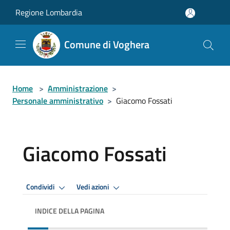
Salta al contenuto principale
Regione Lombardia
Comune di Voghera
Home
>
Amministrazione
>
Personale amministrativo
>
Giacomo Fossati
Giacomo Fossati
Condividi
Vedi azioni
INDICE DELLA PAGINA