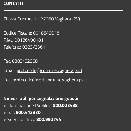
CONTATTI
Piazza Duomo, 1 - 27058 Voghera (PV)
Codice Fiscale: 00186490181
P.Iva: 00186490181
Telefono:
0383/3361
Fax:
0383/62868
Email:
protocollo@comune.voghera.pv.it
Pec:
protocollo@cert.comune.voghera.pv.it
Numeri utili per segnalazione guasti:
> Illuminazione Pubblica
800.023438
> Gas
800.413330
> Servizio Idrico
800.992744