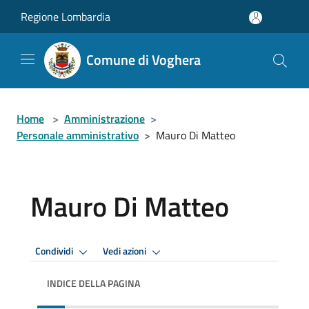
Salta al contenuto principale
Regione Lombardia
Comune di Voghera
Home
>
Amministrazione
>
Personale amministrativo
>
Mauro Di Matteo
Mauro Di Matteo
Condividi
Vedi azioni
INDICE DELLA PAGINA