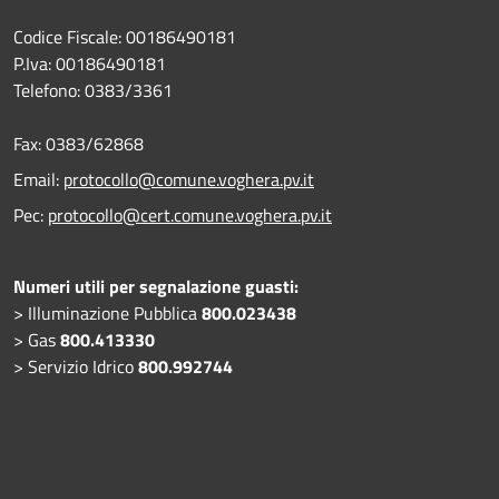
Codice Fiscale: 00186490181
P.Iva: 00186490181
Telefono:
0383/3361
Fax:
0383/62868
Email:
protocollo@comune.voghera.pv.it
Pec:
protocollo@cert.comune.voghera.pv.it
Numeri utili per segnalazione guasti:
> Illuminazione Pubblica
800.023438
> Gas
800.413330
> Servizio Idrico
800.992744