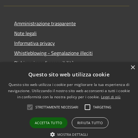
Amministrazione trasparente
Note legali
Informativa privacy
Whistleblowing - Segnalazione illeciti
Dichiarazione di accessibilità
×
Obiettivi di acessibilità
Questo sito web utilizza cookie
Questo sito web utilizza i cookie per migliorare la tua esperienza di
navigazione. Utilizzando il nostro sito web acconsenti a tutti i cookie
in conformità con la nostra policy per i cookie.
Leggi di più
RSS
Copyright © 2026 • Comune di
STRETTAMENTE NECESSARI
TARGETING
Accessibilità
Voghera • Powered by
Privacy
Municipium
Accesso
•
ACCETTA TUTTO
RIFIUTA TUTTO
Cookie
redazione
Mappa del sito
MOSTRA DETTAGLI