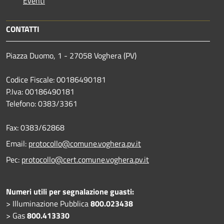
Eventi
CONTATTI
Piazza Duomo, 1 - 27058 Voghera (PV)
Codice Fiscale: 00186490181
P.Iva: 00186490181
Telefono:
0383/3361
Fax:
0383/62868
Email:
protocollo@comune.voghera.pv.it
Pec:
protocollo@cert.comune.voghera.pv.it
Numeri utili per segnalazione guasti:
> Illuminazione Pubblica
800.023438
> Gas
800.413330