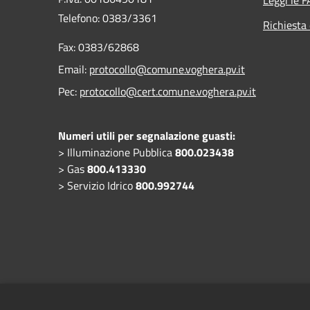
Telefono:
0383/3361
Richiesta 
Fax:
0383/62868
Email:
protocollo@comune.voghera.pv.it
Pec:
protocollo@cert.comune.voghera.pv.it
Numeri utili per segnalazione guasti:
> Illuminazione Pubblica
800.023438
> Gas
800.413330
> Servizio Idrico
800.992744