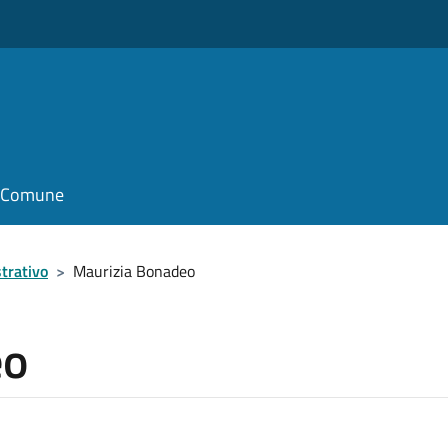
il Comune
trativo
>
Maurizia Bonadeo
eo