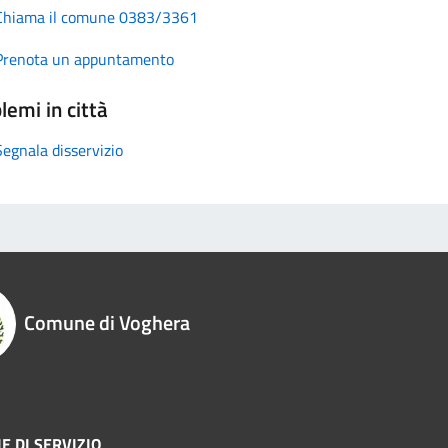
Chiama il comune 0383/3361
Prenota un appuntamento
lemi in città
Segnala disservizio
Comune di Voghera
E DI SERVIZIO