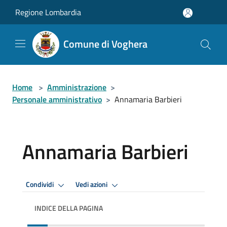
Salta al contenuto principale
Regione Lombardia
Comune di Voghera
Home
>
Amministrazione
>
Personale amministrativo
>
Annamaria Barbieri
Annamaria Barbieri
Condividi
Vedi azioni
INDICE DELLA PAGINA