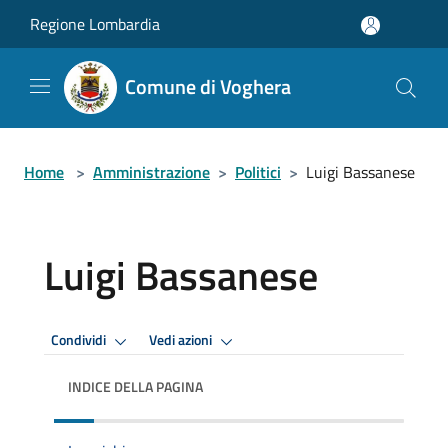
Salta al contenuto principale
Regione Lombardia
Comune di Voghera
Home
>
Amministrazione
>
Politici
>
Luigi Bassanese
Luigi Bassanese
Condividi
Vedi azioni
INDICE DELLA PAGINA