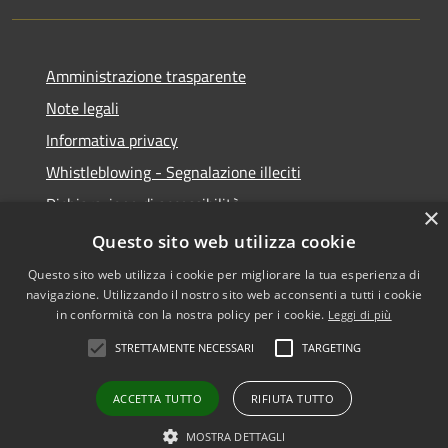
Amministrazione trasparente
Note legali
Informativa privacy
Whistleblowing - Segnalazione illeciti
Dichiarazione di accessibilità
×
Obiettivi di acessibilità
Questo sito web utilizza cookie
Questo sito web utilizza i cookie per migliorare la tua esperienza di
navigazione. Utilizzando il nostro sito web acconsenti a tutti i cookie
in conformità con la nostra policy per i cookie.
Leggi di più
RSS
Copyright © 2026 • Comune di
STRETTAMENTE NECESSARI
TARGETING
Accessibilità
Voghera • Powered by
Privacy
Municipium
Accesso
•
ACCETTA TUTTO
RIFIUTA TUTTO
Cookie
redazione
Mappa del sito
MOSTRA DETTAGLI