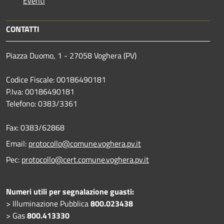
Eventi
CONTATTI
Piazza Duomo, 1 - 27058 Voghera (PV)
Codice Fiscale: 00186490181
P.Iva: 00186490181
Telefono:
0383/3361
Fax:
0383/62868
Email:
protocollo@comune.voghera.pv.it
Pec:
protocollo@cert.comune.voghera.pv.it
Numeri utili per segnalazione guasti:
> Illuminazione Pubblica
800.023438
> Gas
800.413330