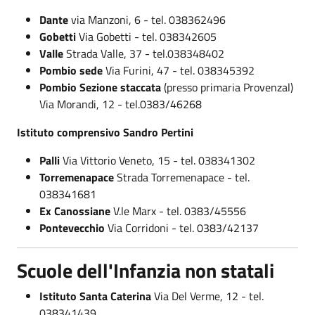
Dante
via Manzoni, 6 - tel. 038362496
Gobetti
Via Gobetti - tel. 038342605
Valle
Strada Valle, 37 - tel.038348402
Pombio sede
Via Furini, 47 - tel. 038345392
Pombio Sezione staccata
(presso primaria Provenzal)
Via Morandi, 12 - tel.0383/46268
Istituto comprensivo Sandro Pertini
Palli
Via Vittorio Veneto, 15 - tel. 038341302
Torremenapace
Strada Torremenapace - tel.
038341681
Ex Canossiane
V.le Marx - tel. 0383/45556
Pontevecchio
Via Corridoni - tel. 0383/42137
Scuole dell'Infanzia non statali
Istituto Santa Caterina
Via Del Verme, 12 - tel.
038341439