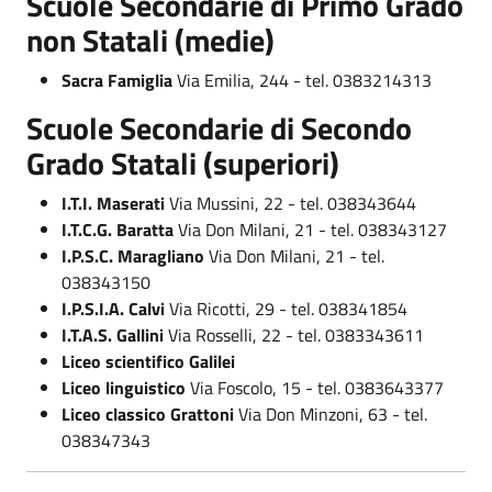
Scuole Secondarie di Primo Grado
non Statali (medie)
Sacra Famiglia
Via Emilia, 244 - tel. 0383214313
Scuole Secondarie di Secondo
Grado Statali (superiori)
I.T.I. Maserati
Via Mussini, 22 - tel. 038343644
I.T.C.G. Baratta
Via Don Milani, 21 - tel. 038343127
I.P.S.C. Maragliano
Via Don Milani, 21 - tel.
038343150
I.P.S.I.A. Calvi
Via Ricotti, 29 - tel. 038341854
I.T.A.S. Gallini
Via Rosselli, 22 - tel. 0383343611
Liceo scientifico Galilei
Liceo linguistico
Via Foscolo, 15 - tel. 0383643377
Liceo classico
Grattoni
Via Don Minzoni, 63 - tel.
038347343