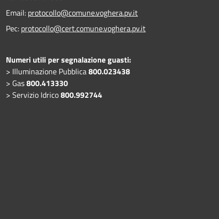
Email:
protocollo@comune.voghera.pv.it
Pec:
protocollo@cert.comune.voghera.pv.it
Numeri utili per segnalazione guasti:
> Illuminazione Pubblica
800.023438
> Gas
800.413330
> Servizio Idrico
800.992744