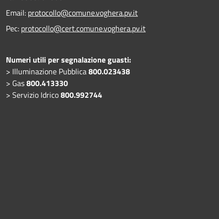
Email:
protocollo@comune.voghera.pv.it
Pec:
protocollo@cert.comune.voghera.pv.it
Numeri utili per segnalazione guasti:
> Illuminazione Pubblica
800.023438
> Gas
800.413330
> Servizio Idrico
800.992744