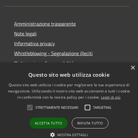
Amministrazione trasparente
Note legali
Informativa privacy
Whistleblowing - Segnalazione illeciti
Dichiarazione di accessibilità
×
Obiettivi di acessibilità
Questo sito web utilizza cookie
Questo sito web utilizza i cookie per migliorare la tua esperienza di
navigazione. Utilizzando il nostro sito web acconsenti a tutti i cookie
in conformità con la nostra policy per i cookie.
Leggi di più
RSS
Copyright © 2026 • Comune di
STRETTAMENTE NECESSARI
TARGETING
Accessibilità
Voghera • Powered by
Privacy
Municipium
Accesso
•
ACCETTA TUTTO
RIFIUTA TUTTO
Cookie
redazione
Mappa del sito
MOSTRA DETTAGLI