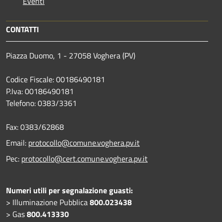
Eventi
CONTATTI
Piazza Duomo, 1 - 27058 Voghera (PV)
Codice Fiscale: 00186490181
P.Iva: 00186490181
Telefono:
0383/3361
Fax:
0383/62868
Email:
protocollo@comune.voghera.pv.it
Pec:
protocollo@cert.comune.voghera.pv.it
Numeri utili per segnalazione guasti:
> Illuminazione Pubblica
800.023438
> Gas
800.413330