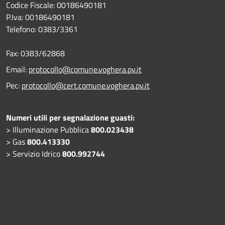
Codice Fiscale: 00186490181
P.Iva: 00186490181
Telefono:
0383/3361
Fax:
0383/62868
Email:
protocollo@comune.voghera.pv.it
Pec:
protocollo@cert.comune.voghera.pv.it
Numeri utili per segnalazione guasti:
> Illuminazione Pubblica
800.023438
> Gas
800.413330
> Servizio Idrico
800.992744