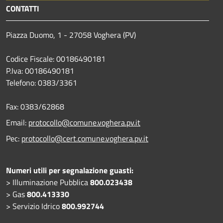
CONTATTI
Piazza Duomo, 1 - 27058 Voghera (PV)
Codice Fiscale: 00186490181
P.Iva: 00186490181
Telefono:
0383/3361
Fax:
0383/62868
Email:
protocollo@comune.voghera.pv.it
Pec:
protocollo@cert.comune.voghera.pv.it
Numeri utili per segnalazione guasti:
> Illuminazione Pubblica
800.023438
> Gas
800.413330
> Servizio Idrico
800.992744