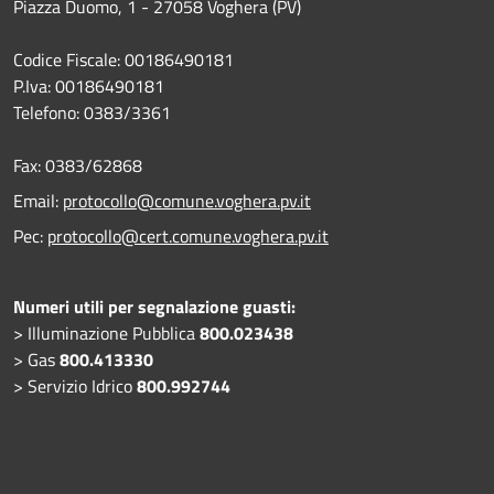
Piazza Duomo, 1 - 27058 Voghera (PV)
Codice Fiscale: 00186490181
P.Iva: 00186490181
Telefono:
0383/3361
Fax:
0383/62868
Email:
protocollo@comune.voghera.pv.it
Pec:
protocollo@cert.comune.voghera.pv.it
Numeri utili per segnalazione guasti:
> Illuminazione Pubblica
800.023438
> Gas
800.413330
> Servizio Idrico
800.992744